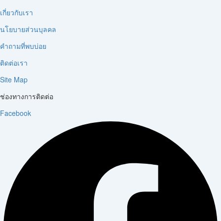
เกี่ยวกับเรา
นโยบายส่วนบุลคล
คำถามที่พบบ่อย
ติดต่อเรา
Site Map
ช่องทางการติดต่อ
Facebook