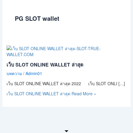
PG SLOT wallet
เว็บ SLOT ONLINE WALLET ล่าสุด
บทความ
/
Admin01
เว็บ SLOT ONLINE WALLET ล่าสุด 2022 เว็บ SLOT ONLI […]
เว็บ SLOT ONLINE WALLET ล่าสุด
Read More »