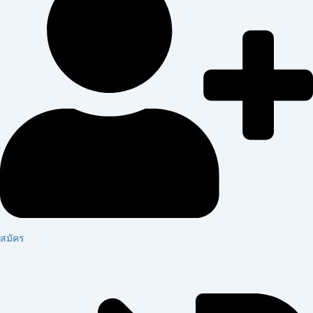
สมัคร