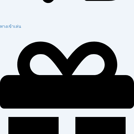
ทางเข้าเล่น