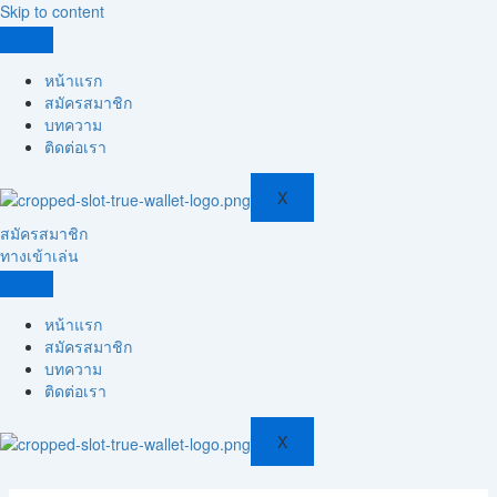
Skip to content
หน้าแรก
สมัครสมาชิก
บทความ
ติดต่อเรา
X
สมัครสมาชิก
ทางเข้าเล่น
หน้าแรก
สมัครสมาชิก
บทความ
ติดต่อเรา
X