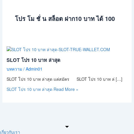
โปร โม ชั่ น สล็อต ฝาก10 บาท ได้ 100
SLOT โปร 10 บาท ล่าสุด
บทความ
/
Admin01
SLOT โปร 10 บาท ล่าสุด แค่สมัคร SLOT โปร 10 บาท ล่ […]
SLOT โปร 10 บาท ล่าสุด
Read More »
เกี่ยวกับเรา