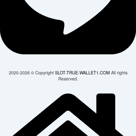
2020-2026 © Copyright
SLOT-TRUE-WALLET1.COM
All rights
Reserved.