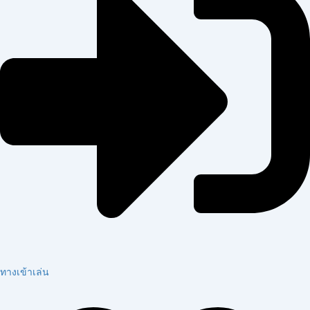
ทางเข้าเล่น