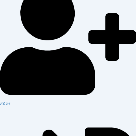
สมัคร