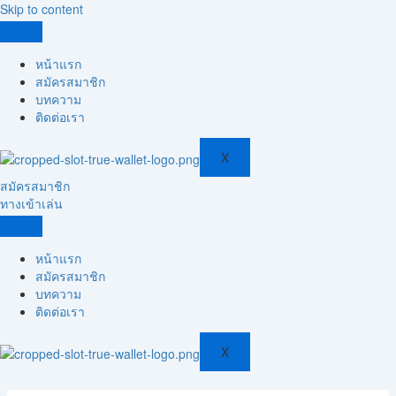
Skip to content
หน้าแรก
สมัครสมาชิก
บทความ
ติดต่อเรา
X
สมัครสมาชิก
ทางเข้าเล่น
หน้าแรก
สมัครสมาชิก
บทความ
ติดต่อเรา
X