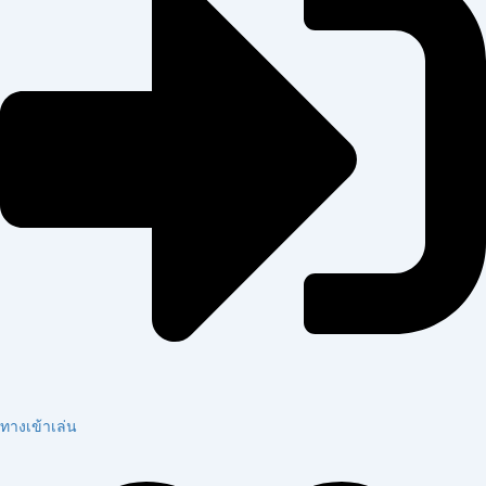
ทางเข้าเล่น