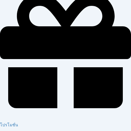
โปรโมชั่น