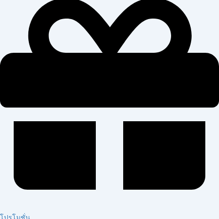
โปรโมชั่น