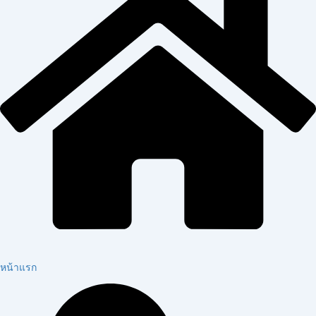
หน้าแรก