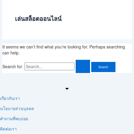
เล่นสล็อตออนไลน์
It seems we can’t find what you’re looking for. Perhaps searching
can help.
Search for:
เกี่ยวกับเรา
นโยบายส่วนบุลคล
คำถามที่พบบ่อย
ติดต่อเรา