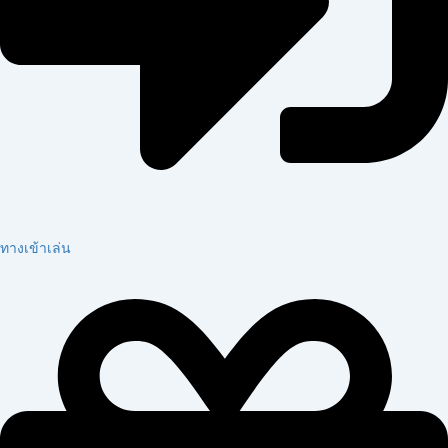
ทางเข้าเล่น