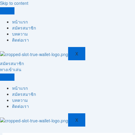
Skip to content
หน้าแรก
สมัครสมาชิก
บทความ
ติดต่อเรา
X
สมัครสมาชิก
ทางเข้าเล่น
หน้าแรก
สมัครสมาชิก
บทความ
ติดต่อเรา
X