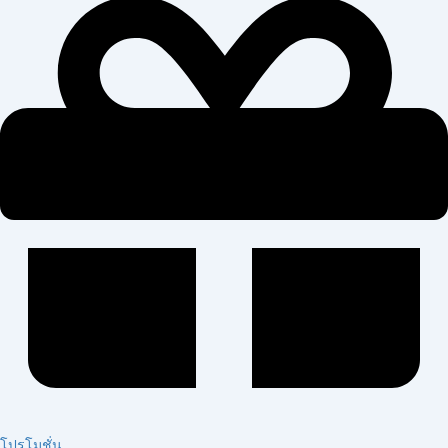
โปรโมชั่น