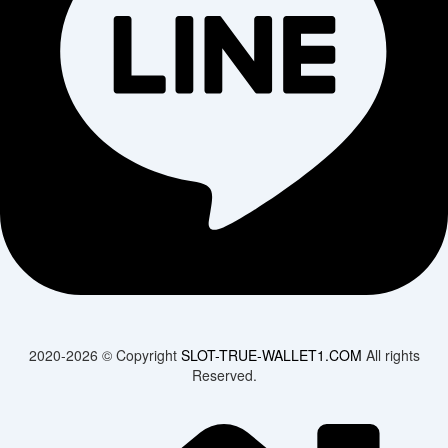
2020-2026 © Copyright
SLOT-TRUE-WALLET1.COM
All rights
Reserved.