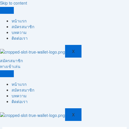
Skip to content
หน้าแรก
สมัครสมาชิก
บทความ
ติดต่อเรา
X
สมัครสมาชิก
ทางเข้าเล่น
หน้าแรก
สมัครสมาชิก
บทความ
ติดต่อเรา
X