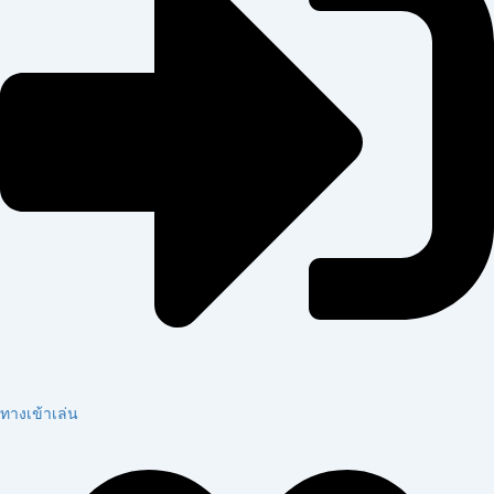
ทางเข้าเล่น