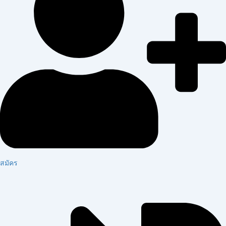
สมัคร