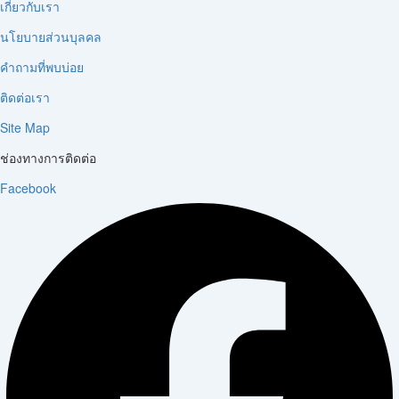
เกี่ยวกับเรา
นโยบายส่วนบุลคล
คำถามที่พบบ่อย
ติดต่อเรา
Site Map
ช่องทางการติดต่อ
Facebook