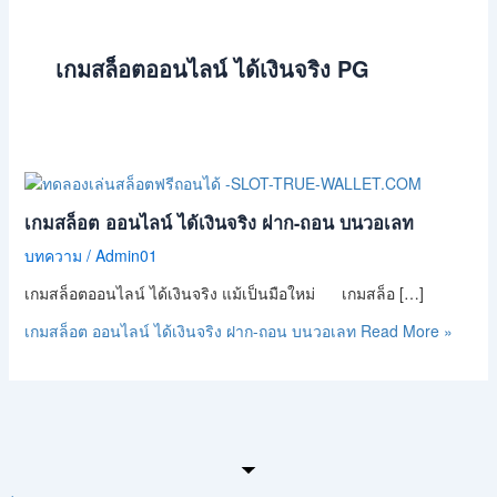
เกมสล็อตออนไลน์ ได้เงินจริง PG
เกมสล็อต ออนไลน์ ได้เงินจริง ฝาก-ถอน บนวอเลท
บทความ
/
Admin01
เกมสล็อตออนไลน์ ได้เงินจริง แม้เป็นมือใหม่ เกมสล็อ […]
เกมสล็อต ออนไลน์ ได้เงินจริง ฝาก-ถอน บนวอเลท
Read More »