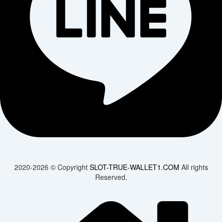
2020-2026 © Copyright
SLOT-TRUE-WALLET1.COM
All rights
Reserved.