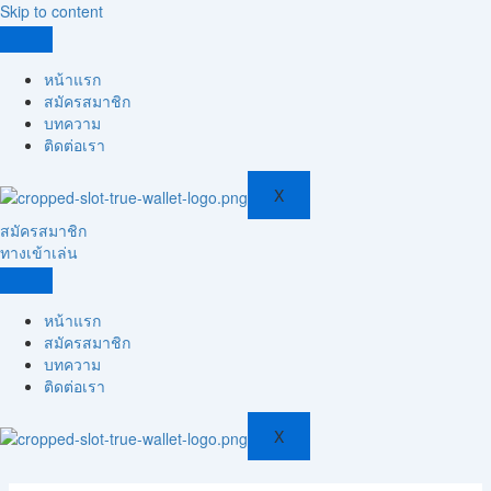
Skip to content
หน้าแรก
สมัครสมาชิก
บทความ
ติดต่อเรา
X
สมัครสมาชิก
ทางเข้าเล่น
หน้าแรก
สมัครสมาชิก
บทความ
ติดต่อเรา
X