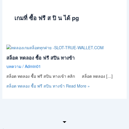
เกมที่ ซื้อ ฟรี ส ปิ น ได้ pg
สล็อต ทดลอง ซื้อ ฟรี สปิน ทางข้า
บทความ
/
Admin01
สล็อต ทดลอง ซื้อ ฟรี สปิน ทางเข้า คลิก สล็อต ทดลอง […]
สล็อต ทดลอง ซื้อ ฟรี สปิน ทางข้า
Read More »