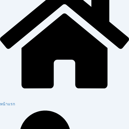
หน้าแรก