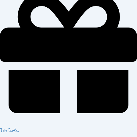
โปรโมชั่น