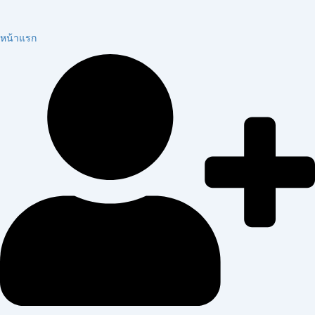
หน้าแรก