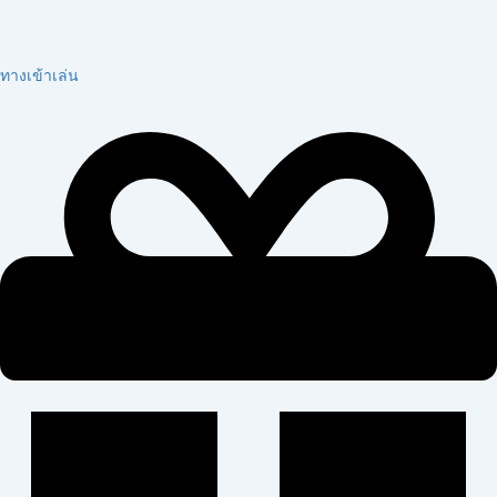
ทางเข้าเล่น