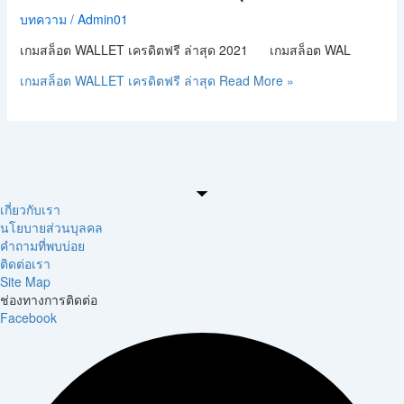
บทความ
/
Admin01
เกมสล็อต WALLET เครดิตฟรี ล่าสุด 2021 เกมสล็อต WAL
เกมสล็อต WALLET เครดิตฟรี ล่าสุด
Read More »
เกี่ยวกับเรา
นโยบายส่วนบุลคล
คำถามที่พบบ่อย
ติดต่อเรา
Site Map
ช่องทางการติดต่อ
Facebook