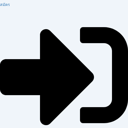
สมัคร