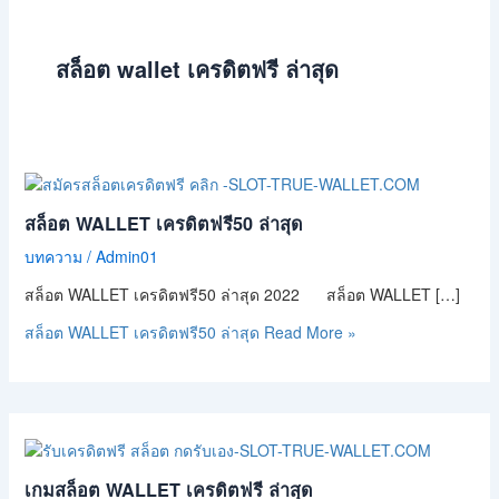
สล็อต wallet เครดิตฟรี ล่าสุด
สล็อต WALLET เครดิตฟรี50 ล่าสุด
บทความ
/
Admin01
สล็อต WALLET เครดิตฟรี50 ล่าสุด 2022 สล็อต WALLET […]
สล็อต WALLET เครดิตฟรี50 ล่าสุด
Read More »
เกมสล็อต WALLET เครดิตฟรี ล่าสุด