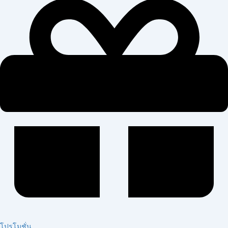
โปรโมชั่น