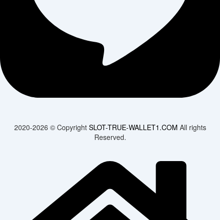
2020-2026 © Copyright
SLOT-TRUE-WALLET1.COM
All rights
Reserved.