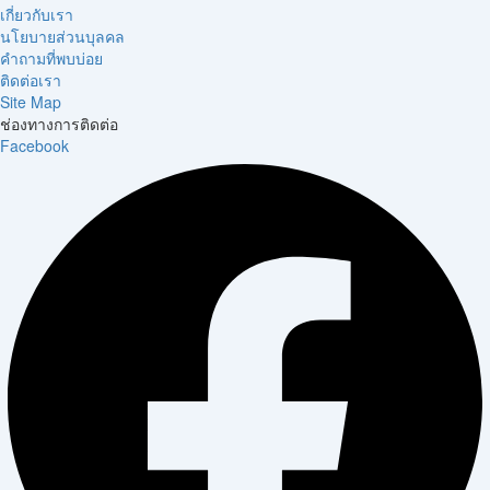
เกี่ยวกับเรา
นโยบายส่วนบุลคล
คำถามที่พบบ่อย
ติดต่อเรา
Site Map
ช่องทางการติดต่อ
Facebook