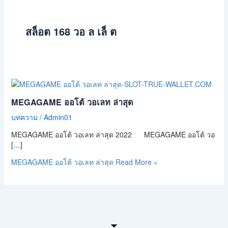
สล็อต 168 วอ ล เล็ ต
MEGAGAME ออโต้ วอเลท ล่าสุด
บทความ
/
Admin01
MEGAGAME ออโต้ วอเลท ล่าสุด 2022 MEGAGAME ออโต้ วอ
[…]
MEGAGAME ออโต้ วอเลท ล่าสุด
Read More »