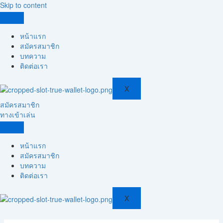
Skip to content
หน้าแรก
สมัครสมาชิก
บทความ
ติดต่อเรา
X
สมัครสมาชิก
ทางเข้าเล่น
หน้าแรก
สมัครสมาชิก
บทความ
ติดต่อเรา
X