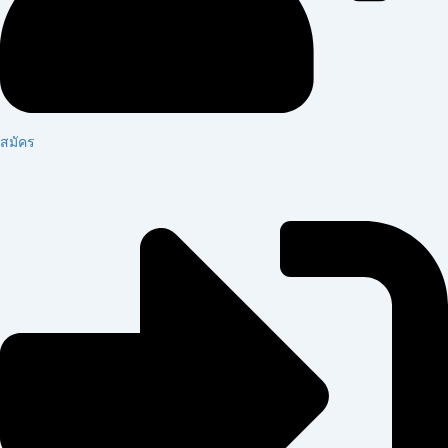
สมัคร