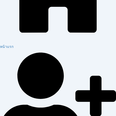
หน้าแรก