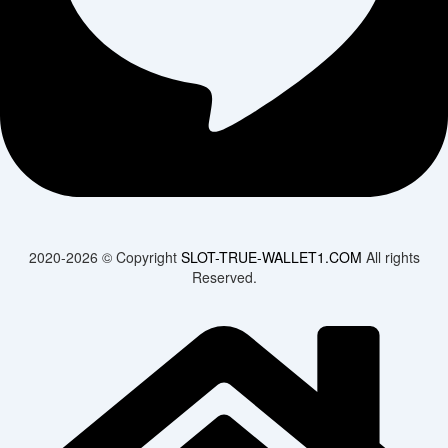
2020-2026 © Copyright
SLOT-TRUE-WALLET1.COM
All rights
Reserved.