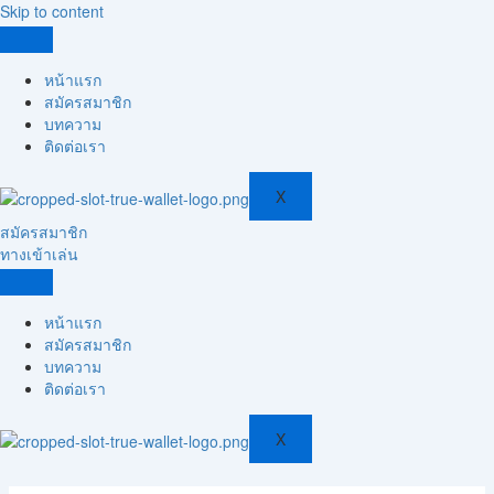
Skip to content
หน้าแรก
สมัครสมาชิก
บทความ
ติดต่อเรา
X
สมัครสมาชิก
ทางเข้าเล่น
หน้าแรก
สมัครสมาชิก
บทความ
ติดต่อเรา
X