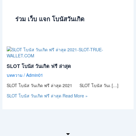
ร่วม เว็บ แจก โบนัสวันเกิด
SLOT โบนัส วันเกิด ฟรี ล่าสุด
บทความ
/
Admin01
SLOT โบนัส วันเกิด ฟรี ล่าสุด 2021 SLOT โบนัส วันเ […]
SLOT โบนัส วันเกิด ฟรี ล่าสุด
Read More »