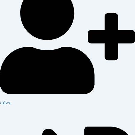
สมัคร