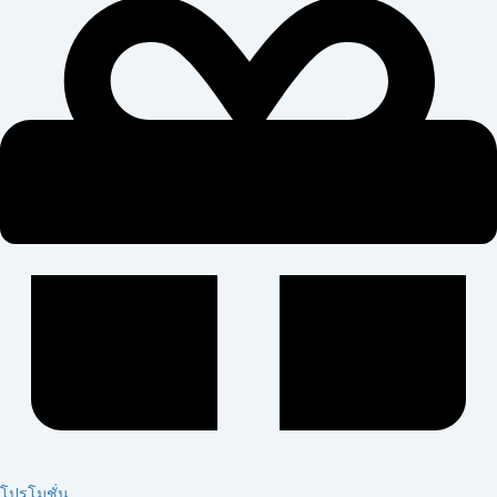
โปรโมชั่น