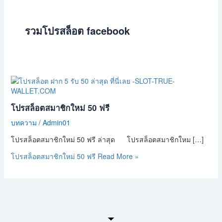
รวมโปรสล็อต facebook
โปรสล็อตสมาชิกใหม่ 50 ฟรี
บทความ
/
Admin01
โปรสล็อตสมาชิกใหม่ 50 ฟรี ล่าสุด โปรสล็อตสมาชิกใหม […]
โปรสล็อตสมาชิกใหม่ 50 ฟรี
Read More »