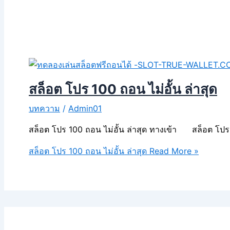
สล็อต โปร 100 ถอน ไม่อั้น ล่าสุด
บทความ
/
Admin01
สล็อต โปร 100 ถอน ไม่อั้น ล่าสุด ทางเข้า สล็อต โปร
สล็อต โปร 100 ถอน ไม่อั้น ล่าสุด
Read More »