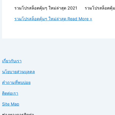
รวมโปรสล็อตคุ้มๆ ใหม่ล่าสุด 2021 รวมโปรสล็อตคุ้
รวมโปรสล็อตคุ้มๆ ใหม่ล่าสุด
Read More »
เกี่ยวกับเรา
นโยบายส่วนบุลคล
คำถามที่พบบ่อย
ติดต่อเรา
Site Map
ช่องทางการติดต่อ