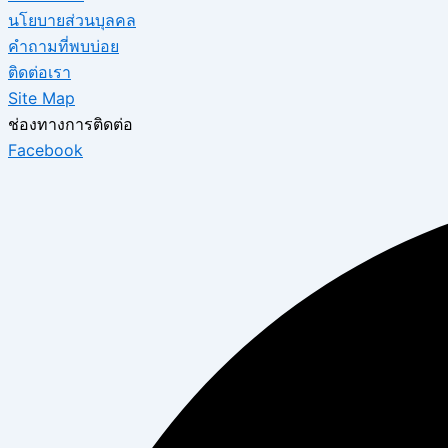
นโยบายส่วนบุลคล
คำถามที่พบบ่อย
ติดต่อเรา
Site Map
ช่องทางการติดต่อ
Facebook