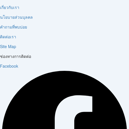
เกี่ยวกับเรา
นโยบายส่วนบุลคล
คำถามที่พบบ่อย
ติดต่อเรา
Site Map
ช่องทางการติดต่อ
Facebook