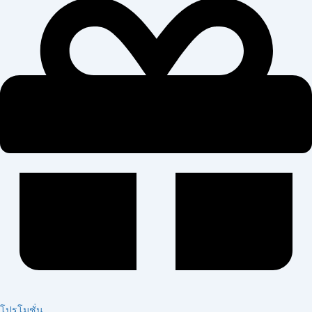
โปรโมชั่น