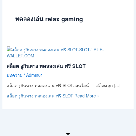
ทดลองเล่น relax gaming
สล็อต งูกินหาง ทดลองเล่น ฟรี SLOT
บทความ
/
Admin01
สล็อต งูกินหาง ทดลองเล่น ฟรี SLOTออนไลน์ สล็อต งูก […]
สล็อต งูกินหาง ทดลองเล่น ฟรี SLOT
Read More »