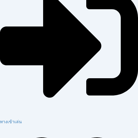
ทางเข้าเล่น