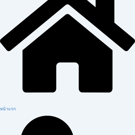
หน้าแรก