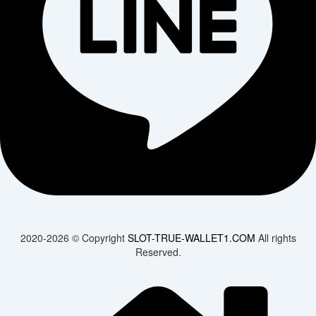
2020-2026 © Copyright
SLOT-TRUE-WALLET1.COM
All rights
Reserved.