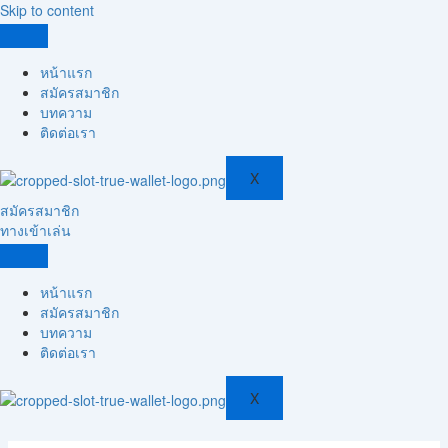
Skip to content
หน้าแรก
สมัครสมาชิก
บทความ
ติดต่อเรา
X
สมัครสมาชิก
ทางเข้าเล่น
หน้าแรก
สมัครสมาชิก
บทความ
ติดต่อเรา
X