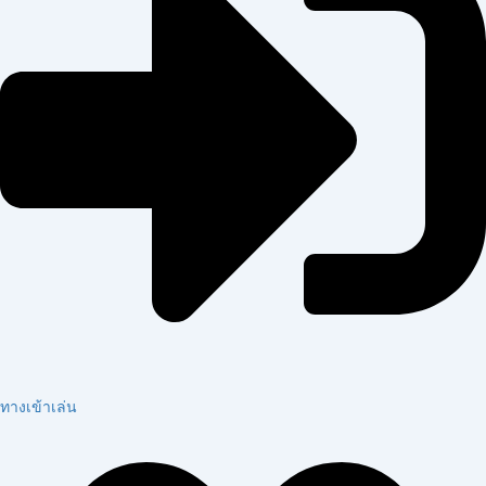
ทางเข้าเล่น