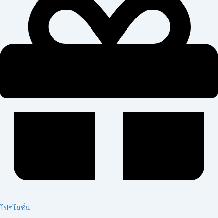
โปรโมชั่น