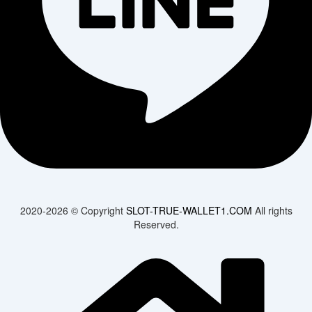
2020-2026 © Copyright
SLOT-TRUE-WALLET1.COM
All rights
Reserved.