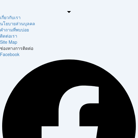
เกี่ยวกับเรา
นโยบายส่วนบุลคล
คำถามที่พบบ่อย
ติดต่อเรา
Site Map
ช่องทางการติดต่อ
Facebook