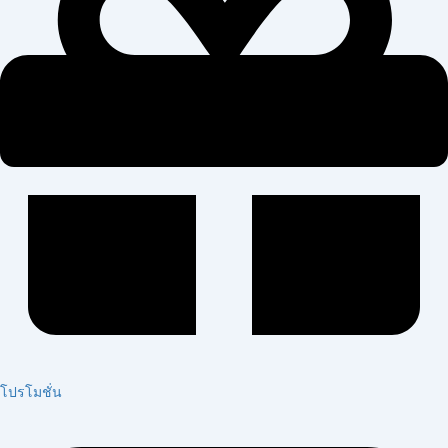
โปรโมชั่น