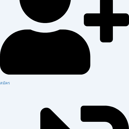
สมัคร