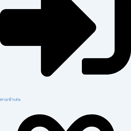
ทางเข้าเล่น