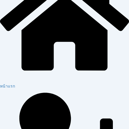
หน้าแรก