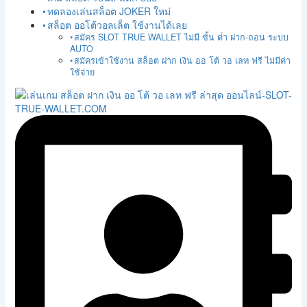
ทดลองเล่นสล็อต JOKER ใหม่
สล็อต ออโต้วอลเล็ต ใช้งานได้เลย
สมัคร SLOT TRUE WALLET ไม่มี ขั้น ต่ํา ฝาก-ถอน ระบบ
AUTO
สมัครเข้าใช้งาน สล็อต ฝาก เงิน ออ โต้ วอ เลท ฟรี ไม่มีค่า
ใช้จ่าย