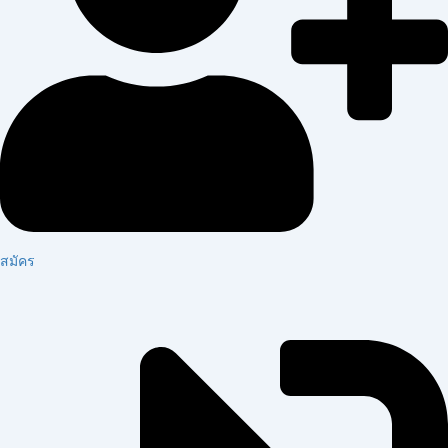
สมัคร