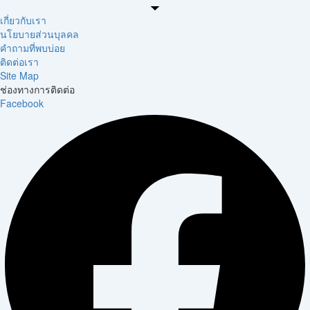
เกี่ยวกับเรา
นโยบายส่วนบุลคล
คำถามที่พบบ่อย
ติดต่อเรา
Site Map
ช่องทางการติดต่อ
Facebook