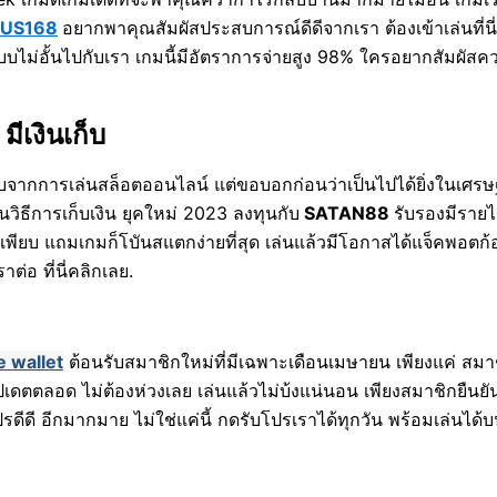
US168
อยากพาคุณสัมผัสประสบการณ์ดีดีจากเรา ต้องเข้าเล่นที่นี
ไม่อั้นไปกับเรา เกมนี้มีอัตราการจ่ายสูง 98% ใครอยากสัมผัสคว
ีเงินเก็บ
จากการเล่นสล็อตออนไลน์ แต่ขอบอกก่อนว่าเป็นไปได้ยิ่งในเศรษฐก
นวิธีการเก็บเงิน ยุคใหม่ 2023 ลงทุนกับ
SATAN88
รับรองมีรายได
่อนเพียบ แถมเกมก็โบันสแตกง่ายที่สุด เล่นแล้วมีโอกาสได้แจ็คพอ
ต่อ ที่นี่คลิกเลย.
e wallet
ต้อนรับสมาชิกใหม่ที่มีเฉพาะเดือนเมษายน เพียงแค่ สมาชิ
อัปเดตตลอด ไม่ต้องห่วงเลย เล่นแล้วไม่บ้งแน่นอน เพียงสมาชิกยืนยั
ดีดี อีกมากมาย ไม่ใช่แค่นี้ กดรับโปรเราได้ทุกวัน พร้อมเล่นได้