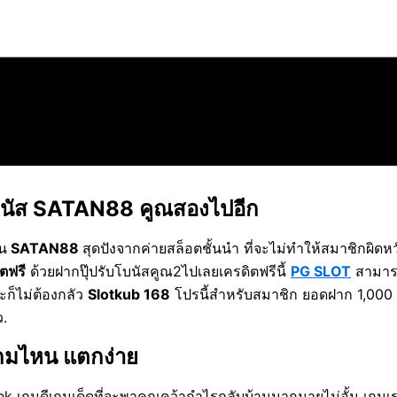
โบนัส SATAN88 คูณสองไปอีก
อน
SATAN88
สุดปังจากค่ายสล็อตชั้นนำ ที่จะไม่ทำให้สมาชิกผิดห
ตฟรี
ด้วยฝากปุ๊ปรับโบนัสคูณ2ไปเลยเครดิตฟรีนี้
PG SLOT
สามารถ
ก็ไม่ต้องกลัว
Slotkub 168
โปรนี้สำหรับสมาชิก ยอดฝาก 1,000 บ
ว.
กมไหน แตกง่าย
เกมดีเกมเด็ดที่จะพาคุณคว้ากำไรกลับบ้านมากมายไม่อั้น เกมเร