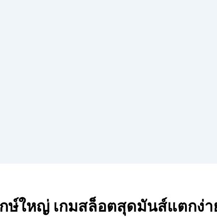
ษ์ใหญ่ เกมสล็อตสุดมันส์แตกง่า