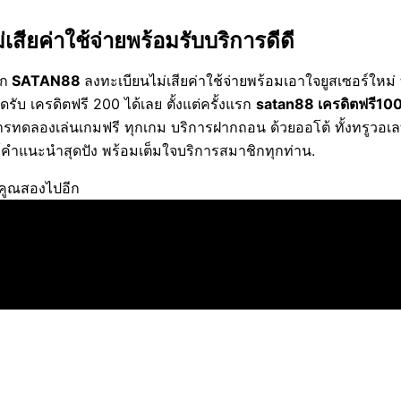
ียค่าใช้จ่ายพร้อมรับบริการดีดี
ิก
SATAN88
ลงทะเบียนไม่เสียค่าใช้จ่ายพร้อมเอาใจยูสเซอร์ใหม่ ที
รับ เครดิตฟรี 200 ได้เลย ตั้งแต่ครั้งแรก
satan88 เครดิตฟรี10
ิการทดลองเล่นเกมฟรี ทุกเกม บริการฝากถอน ด้วยออโต้ ทั้งทรูวอเ
้คำแนะนำสุดปัง พร้อมเต็มใจบริการสมาชิกทุกท่าน.