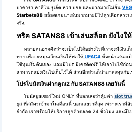
บาคาร่า คาสิโน รูเล็ต หวย บอล และมากมายไม่อั้น
VEG
Starbets88
สล็อตเกมน่าเล่นมากมายมีให้คุรเลือกสรรแบบ
จริง.
ทริค SATAN88 เข้าเล่นสล็อต ยังไงให้ ม
หลายคนอาจคิดว่าจะเป็นไปได้อย่างไรที่เราจะมีเงินเก็บ
ทาง เพื่อจะหมุนเวียนเงินให้พอใช้
UFAC4
ที่จะนำเสนอเป็
ใช้ทุนเริ่มต้นเยอะ แถมมีโปร มีเครดิตฟรี ให้เอาไปใช้ก
สามารถแบ่งเงินไปเก็บไว้ได้ ส่วนอีกส่วนก็นำมาลงทุนกับเรา
โปรโบนัสเงินฝากคูณ2 กับ SATAN88 เลยวันนี้
โบนัสยูสเซอร์ใหม่ ONLY ที่บอกเลยว่าคุ้มค่า
slot tru
ยูส ที่สมัครเข้ามาในเดือนนี้ บอกเลยว่าดีสุด เพราะเรามี
จำกัด เราพร้อมให้บริการลูกค้าตลอด 24 ชั่วโมง และมีโปร