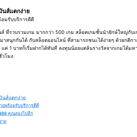
ันส์แตกง่าย
ันส์ ที่รวบรวมเกม มากกว่า 500 เกม สล็อตเกมชั้นนำยักษ์ใหญ่กับ
าสนุกกันได้ กับสล็อตออนไลน์ ที่สามารถชนะได้ง่ายๆ ด้วยกติกาสุด
น้อย แค่ 1 บาทก็เริ่มฝากได้ทันที ลงทุนน้อยแต่ล้นรางวัลจากเกมได้ม
ั่วโมง.
ันส์แตกง่าย
ยพร้อมรับบริการดีดี
AN88 คูณสองไปอีก
่าย