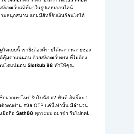
่สล็อตเว็บแท้ที่มาในรูปแบบออนไลน์
ามสนุกสนาน แถมมีสิทธิ์จับเงินก้อนโตได้
ิจแบบนี้ เรายิ่งต้องมีรายได้หลากหลายช่อง
้คุ้มค่าแน่นอน ด้วยสล็อตเว็บตรง ที่ไม่ต้อง
ตก้อนโตแน่นอน
Slotkub 88
ทำให้คุณ
กฝากเท่าไหร่ รับโบนัส x2 ทันที สิทธิ์ละ 1
นตัวตนผ่าน รหัส OTP แค่นี้เท่านั้น มีจำนวน
บนมือถือ
Sath88
ทุกระบบ อย่าช้า รีบไปกด!.