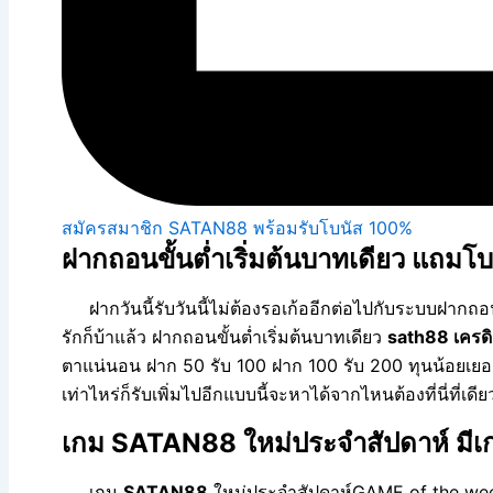
สมัครสมาชิก SATAN88 พร้อมรับโบนัส 100%
ฝากถอนขั้นต่ำเริ่มต้นบาทเดียว แถม
ฝากวันนี้รับวันนี้ไม่ต้องรอเก้ออีกต่อไปกับระบบฝากถ
รักก็บ้าแล้ว ฝากถอนขั้นต่ำเริ่มต้นบาทเดียว
sath88 เครดิ
ตาแน่นอน ฝาก 50 รับ 100 ฝาก 100 รับ 200 ทุนน้อยเยอะ
เท่าไหร่ก็รับเพิ่มไปอีกแบบนี้จะหาได้จากไหนต้องที่นี่ที่เดีย
เกม SATAN88 ใหม่ประจำสัปดาห์ มีเ
เกม
SATAN88
ใหม่ประจำสัปดาห์GAME of the week 