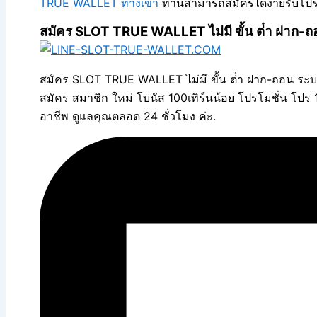
TRUE WALLET ทางเข้า
ท่านสามารถสมัครได้ง่ายรับโปรโ
สมัคร SLOT TRUE WALLET ไม่มี ขั้น ต่ํา ฝาก
สมัคร SLOT TRUE WALLET ไม่มี ขั้น ต่ํา ฝาก-ถอน ระบบ A
สมัคร สมาชิก ใหม่ โบนัส 100เทิร์นน้อย โปรโมชั่น โปร
อาชีพ ดูแลคุณตลอด 24 ชั่วโมง ค่ะ.