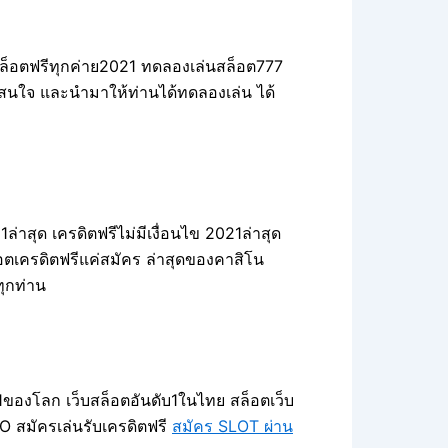
็อตฟรีทุกค่าย2021 ทดลองเล่นสล็อต777
่าสนใจ และนำมาให้ท่านได้ทดลองเล่น ได้
่าสุด เครดิตฟรีไม่มีเงื่อนไข 2021ล่าสุด
อตเครดิตฟรีแค่สมัคร ล่าสุดของคาสิโน
ทุกท่าน
1ของโลก เว็บสล็อตอันดับ1ในไทย สล็อตเว็บ
O สมัครเล่นรับเครดิตฟรี
สมัคร SLOT ผ่าน