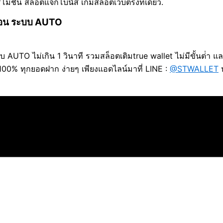
มชั่น สล็อตแจกโบนัส เกมสล็อตเว็บตรงที่เดียว.
-ถอน ระบบ AUTO
UTO ไม่เกิน 1 วินาที รวมสล็อตเติมtrue wallet ไม่มีขั้นต่ํา และ
 100% ทุกยอดฝาก ง่ายๆ เพียงแอดไลน์มาที่ LINE :
@STWALLET
ห