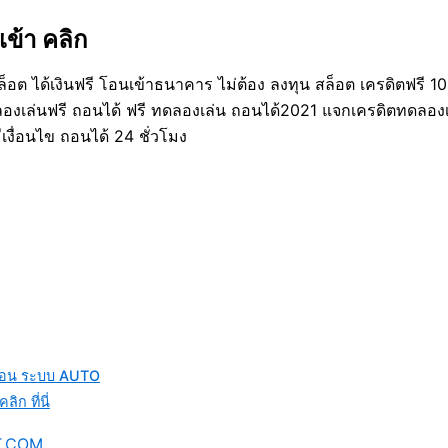
เข้า คลิก
็อต ได้เงินฟรี โอนเข้าธนาคาร ไม่ต้อง ลงทุน สล็อต เครดิตฟรี 10
ดลองเล่นฟรี ถอนได้ ฟรี ทดลองเล่น ถอนได้2021 แจกเครดิตทดลอง
มีเงื่อนไข ถอนได้ 24 ชั่วโมง
-ถอน ระบบ AUTO
ิก ที่นี่