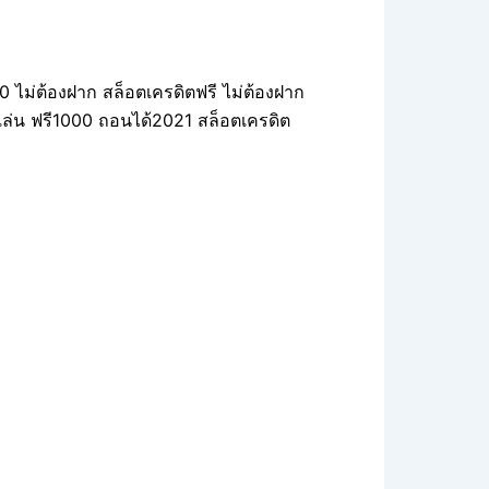
0 ไม่ต้องฝาก สล็อตเครดิตฟรี ไม่ต้องฝาก
เล่น ฟรี1000 ถอนได้2021 สล็อตเครดิต