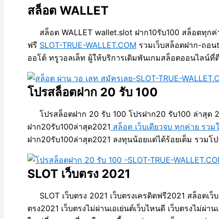
สล็อต WALLET
สล็อต WALLET wallet.slot ฝาก10รับ100 สล็อตทุกค่าย เ
ฟรี
SLOT-TRUE-WALLET.COM
รวมเว็บสล็อตฝาก-ถอนtru
ออโต้ ทรูวอลเล็ท ผู้ให้บริการเดิมพันเกมสล็อตออนไลน์ที่ด
โปรสล็อตฝาก 20 รับ 100
โปรสล็อตฝาก 20 รับ 100 โปรฝาก20 รับ100 ล่าสุด 202
ฝาก20รับ100ล่าสุด2021
สล็อต เว็บเดียวจบ ทุกค่าย รวมใ
ฝาก20รับ100ล่าสุด2021 ลงทุนน้อยแต่ได้ร้อยเต็ม รวมโปรโม
SLOT เว็บตรง 2021
SLOT เว็บตรง 2021 เว็บตรงเครดิตฟรี2021 สล็อตเว็บตรงไ
ตรง2021 เว็บตรงไม่ผ่านเอเย่นต์เว็บไหนดี เว็บตรงไม่ผ่านเ