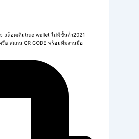
 สล็อตเติมtrue wallet ไม่มีขั้นต่ำ2021
รือ สแกน QR CODE พร้อมทีมงานมือ