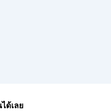
นได้เลย