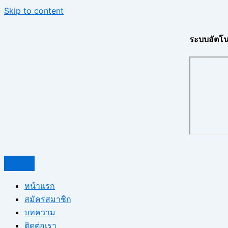
Skip to content
ระบบอัตโน
หน้าแรก
สมัครสมาชิก
บทความ
ติดต่อเรา