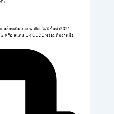
งิน
 สล็อตเติมtrue wallet ไม่มีขั้นต่ำ2021
MING หรือ สแกน QR CODE พร้อมทีมงานมือ