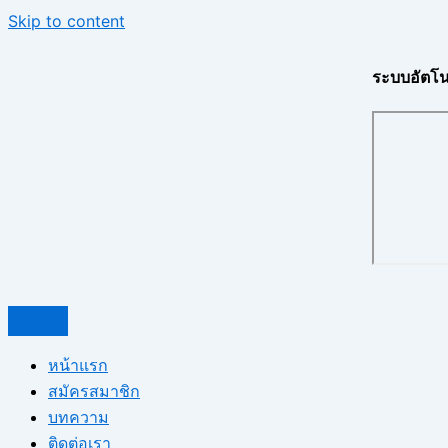
Skip to content
ระบบอัตโน
หน้าแรก
สมัครสมาชิก
บทความ
ติดต่อเรา