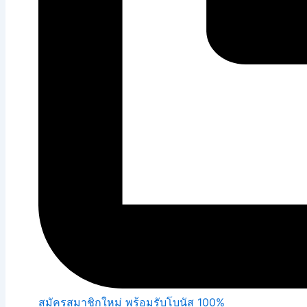
สมัครสมาชิกใหม่ พร้อมรับโบนัส 100%