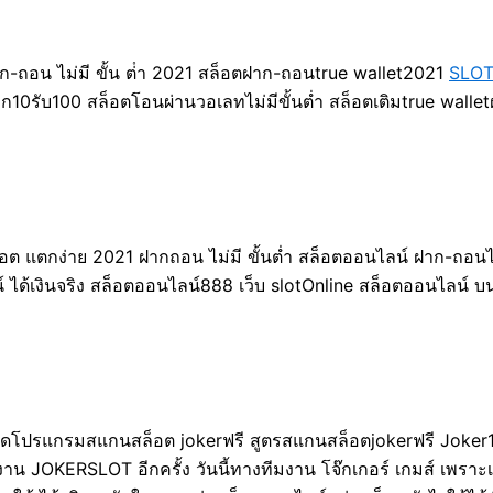
-ถอน ไม่มี ขั้น ต่ํา 2021 สล็อตฝาก-ถอนtrue wallet2021
SLOT
ฝาก10รับ100 สล็อตโอนผ่านวอเลทไม่มีขั้นต่ำ สล็อตเติมtrue wallet
ต แตกง่าย 2021 ฝากถอน ไม่มี ขั้นต่ำ สล็อตออนไลน์ ฝาก-ถอนไม่
ได้เงินจริง สล็อตออนไลน์888 เว็บ slotOnline สล็อตออนไลน์ บนเ
โปรแกรมสแกนสล็อต jokerฟรี สูตรสแกนสล็อตjokerฟรี Joker12
น JOKERSLOT อีกครั้ง วันนี้ทางทีมงาน โจ๊กเกอร์ เกมส์ เพราะเป็นเ