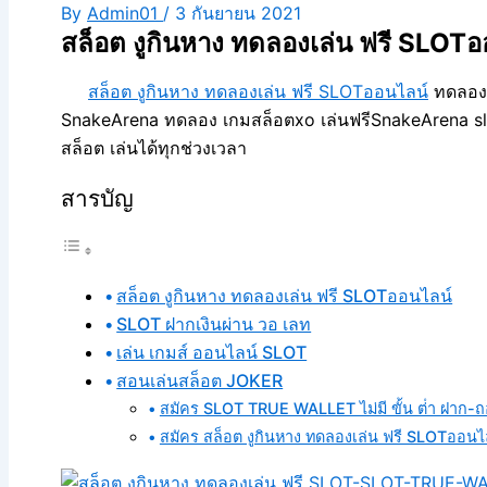
By
Admin01
/
3 กันยายน 2021
สล็อต งูกินหาง ทดลองเล่น ฟรี SLOTอ
สล็อต งูกินหาง ทดลองเล่น ฟรี SLOTออนไลน์
ทดลองเ
SnakeArena ทดลอง เกมสล็อตxo เล่นฟรีSnakeArena slot ร
สล็อต เล่นได้ทุกช่วงเวลา
สารบัญ
สล็อต งูกินหาง ทดลองเล่น ฟรี SLOTออนไลน์
SLOT ฝากเงินผ่าน วอ เลท
เล่น เกมส์ ออนไลน์ SLOT
สอนเล่นสล็อต JOKER
สมัคร SLOT TRUE WALLET ไม่มี ขั้น ต่ํา ฝาก
สมัคร สล็อต งูกินหาง ทดลองเล่น ฟรี SLOTออนไลน์