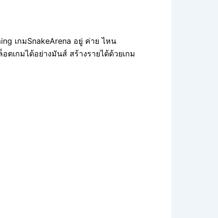
ing เกมSnakeArena อยู่ ค่าย ไหน
็อตเกมได้อย่างมันส์ สร้างรายได้ด้วยเกม